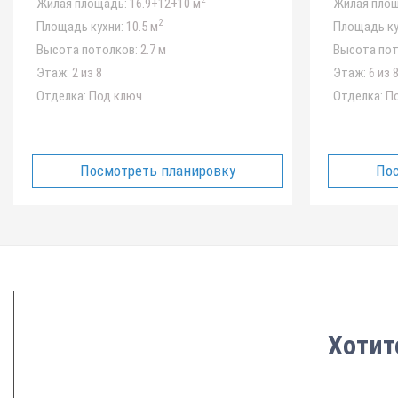
Жилая площадь:
16.9+12+10 м
Жилая площ
2
Площадь кухни:
10.5 м
Площадь ку
Высота потолков:
2.7 м
Высота пот
Этаж:
2 из 8
Этаж:
6 из 
Отделка:
Под ключ
Отделка:
По
Посмотреть планировку
Пос
Хотит