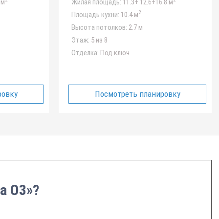
 м
Жилая площадь:
11.3+ 12.6+16.8 м
2
Площадь кухни:
10.4 м
Высота потолков:
2.7 м
Этаж:
5 из 8
Отделка:
Под ключ
ровку
Посмотреть планировку
а О3»?