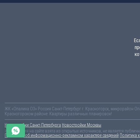
Ес
пр
ко
ЖК «Опалиха О3»
Россия
Санкт-Петербург
г. Красногорск, микрорайон Оп
Красногорском районе. Квартиры различных планировок!
Новостройки Санкт-Петербурга
Новостройки Москвы
Информация на сайте взята из открытых источников, не является публич
Пояснение об информационно-рекламном характере сведений
Политика 