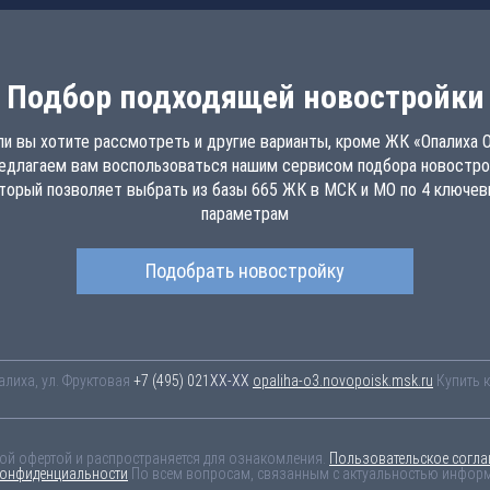
Подбор подходящей новостройки
ли вы хотите рассмотреть и другие варианты, кроме ЖК «Опалиха О
едлагаем вам воспользоваться нашим сервисом подбора новостро
торый позволяет выбрать из базы 665 ЖК в МСК и МО по 4 ключе
параметрам
Подобрать новостройку
алиха, ул. Фруктовая
+7 (495) 021-41-76
opaliha-o3.novopoisk.msk.ru
Купить 
ной офертой и распространяется для ознакомления.
Пользовательское согла
конфиденциальности
По всем вопросам, связанным с актуальностью информа