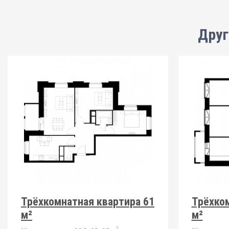
Друг
Трёхкомнатная квартира 61
Трёхком
м²
м²
2