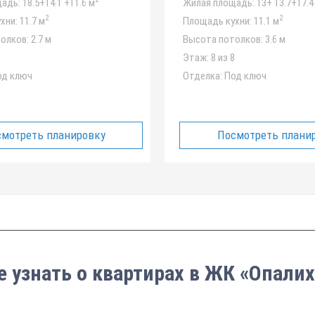
адь:
18.5+14.1 +11.6 м
Жилая площадь:
13+ 13.7+17.4
2
2
хни:
11.7 м
Площадь кухни:
11.1 м
олков:
2.7 м
Высота потолков:
3.6 м
8
Этаж:
8 из 8
д ключ
Отделка:
Под ключ
мотреть планировку
Посмотреть плани
е узнать о квартирах в ЖК «Опалих