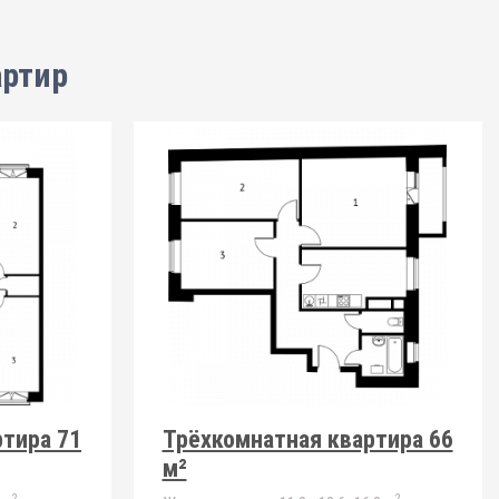
артир
тира 71
Трёхкомнатная квартира 66
м²
2
2